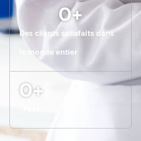
0
+
Des clients satisfaits dans
le monde entier
0
+
Pays