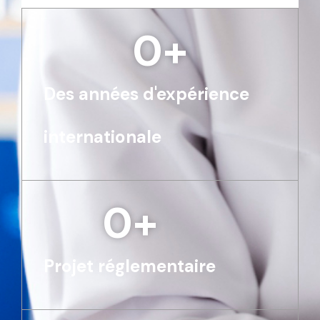
0
+
Des années d'expérience
internationale
0
+
Projet réglementaire