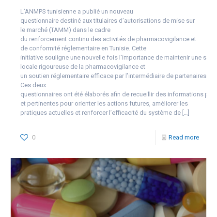
L’ANMPS tunisienne a publié un nouveau
questionnaire destiné aux titulaires d’autorisations de mise sur
le marché (TAMM) dans le cadre
du renforcement continu des activités de pharmacovigilance et
de conformité réglementaire en Tunisie. Cette
initiative souligne une nouvelle fois l’importance de maintenir une surv
locale rigoureuse de la pharmacovigilance et
un soutien réglementaire efficace par l’intermédiaire de partenaires lo
Ces deux
questionnaires ont été élaborés afin de recueillir des informations pré
et pertinentes pour orienter les actions futures, améliorer les
pratiques actuelles et renforcer l’efficacité du système de
[…]
0
Read more