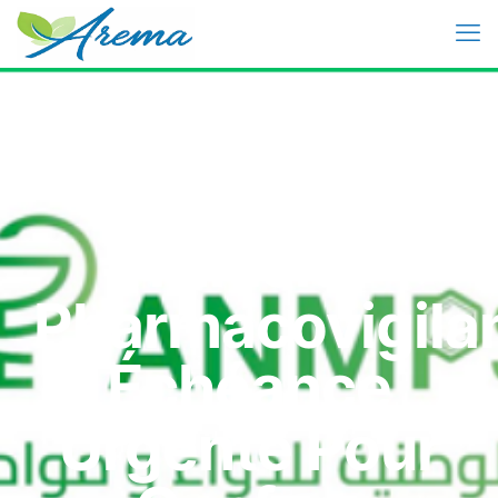
Tunisie:
Pharmacovigila
Échéance
Urgente Pour