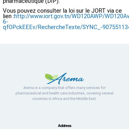
pharmaceutique (DIP).
Vous pouvez consulter la loi sur le JORT via ce
lien :
http://www.iort.gov.tn/WD120AWP/WD120A
6-
qfOPckEEEv/RechercheTexte/SYNC_-90755113
Arema is a company that offers many services for
pharmaceutical and health care industries, covering several
countries in Africa and the Middle East.
Address